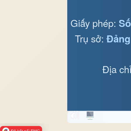
Giấy phép:
Số
Trụ sở:
Đảng
Địa ch
Đã kết nối EMC