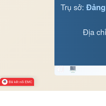
Trụ sở:
Đảng
Địa ch
Đã kết nối EMC