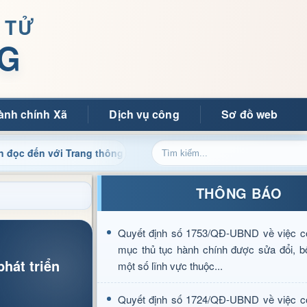
 TỬ
G
ành chính Xã
Dịch vụ công
Sơ đồ web
i Trang thông tin điện tử xã Mường Ảng
Cập nhật thông
THÔNG BÁO
Quyết định số 1753/QĐ-UBND về việc c
mục thủ tục hành chính được sửa đổi, b
hát triển
một số lĩnh vực thuộc...
Quyết định số 1724/QĐ-UBND về việc c