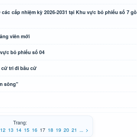
 các cấp nhiệm kỳ 2026-2031 tại Khu vực bỏ phiếu số 7 g
đảng viên mới
 vực bỏ phiếu số 04
cử tri đi bầu cử
on sông"
Trang:
12
13
14
15
16
17
18
19
20
21
...
>