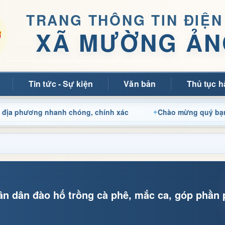
TRANG THÔNG TIN ĐIỆN
XÃ MƯỜNG ẢN
Tin tức - Sự kiện
Văn bản
Thủ tục h
ng nhanh chóng, chính xác
Chào mừng quý bạn đọc đến vớ
 dân đào hố trồng cà phê, mắc ca, góp phần p