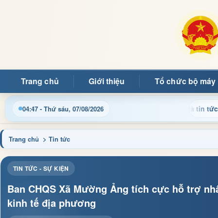
Trang chủ
Giới thiệu
Tổ chức bộ máy
hật thông tin điều hành, thủ tục hành chính và tin tức địa phươ
04:47 - Thứ sáu, 07/08/2026
Trang chủ
> Tin tức
TIN TỨC - SỰ KIỆN
Ban CHQS Xã Mường Ảng tích cực hỗ trợ nhân
kinh tế địa phương