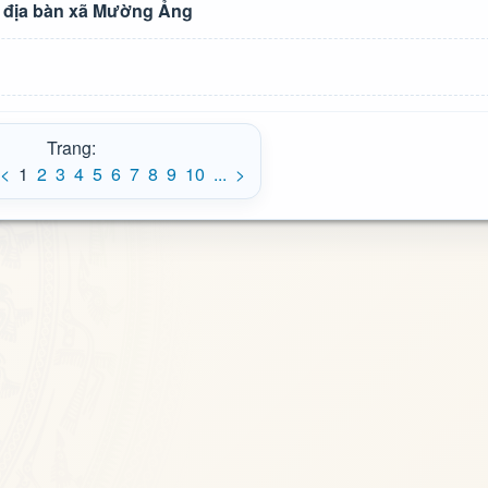
ên địa bàn xã Mường Ảng
Trang:
<
1
2
3
4
5
6
7
8
9
10
...
>