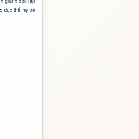
nh giành độc lập
 dục thế hệ trẻ