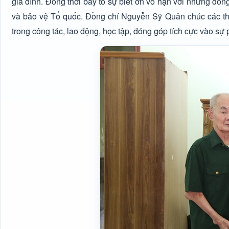
gia đình. Đồng thời bày tỏ sự biết ơn vô hạn với những đón
và bảo vệ Tổ quốc. Đồng chí Nguyễn Sỹ Quân chúc các th
trong công tác, lao động, học tập, đóng góp tích cực vào sự p