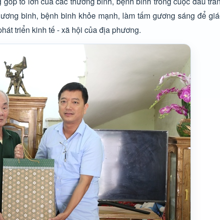
g góp to lớn của các thương binh, bệnh binh trong cuộc đấu tra
ương binh, bệnh binh khỏe mạnh, làm tấm gương sáng để giáo
hát triển kinh tế - xã hội của địa phương.