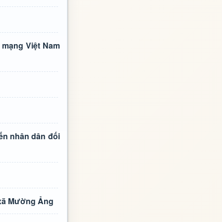
h mạng Việt Nam
iến nhân dân đối
n xã Mường Ảng