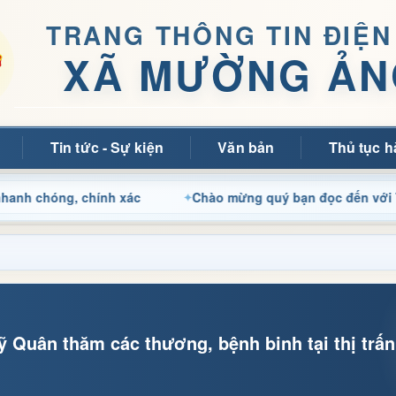
TRANG THÔNG TIN ĐIỆN
XÃ MƯỜNG ẢN
Tin tức - Sự kiện
Văn bản
Thủ tục h
g, chính xác
Chào mừng quý bạn đọc đến với Trang thôn
ỹ Quân thăm các thương, bệnh binh tại thị tr