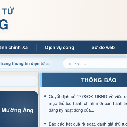
 TỬ
G
ành chính Xã
Dịch vụ công
Sơ đồ web
g tin điện tử xã Mường Ảng
Cập nhật thông tin điều hành
THÔNG BÁO
Quyết định số 1778/QĐ-UBND về việc c
mục thủ tục hành chính mới ban hành tr
ấn Mường Ảng
đăng ký hoạt động của...
Báo cáo kết quả rà soát, đánh giá thủ tụ