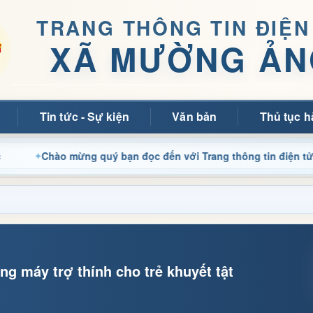
TRANG THÔNG TIN ĐIỆN
XÃ MƯỜNG ẢN
Tin tức - Sự kiện
Văn bản
Thủ tục h
Chào mừng quý bạn đọc đến với Trang thông tin điện tử xã Mườ
g máy trợ thính cho trẻ khuyết tật