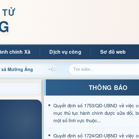
 TỬ
G
ành chính Xã
Dịch vụ công
Sơ đồ web
ng Ảng
Cập nhật thông tin điều hành, thủ tục hành chính
THÔNG BÁO
Quyết định số 1753/QĐ-UBND về việc c
mục thủ tục hành chính được sửa đổi, b
một số lĩnh vực thuộc...
Quyết định số 1724/QĐ-UBND về việc c