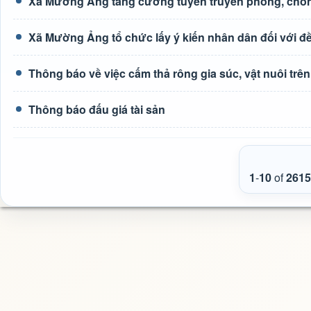
Xã Mường Ảng tăng cường tuyên truyền phòng, chốn
Xã Mường Ảng tổ chức lấy ý kiến nhân dân đối với đề 
Thông báo về việc cấm thả rông gia súc, vật nuôi tr
Thông báo đấu giá tài sản
1
-
10
of
2615