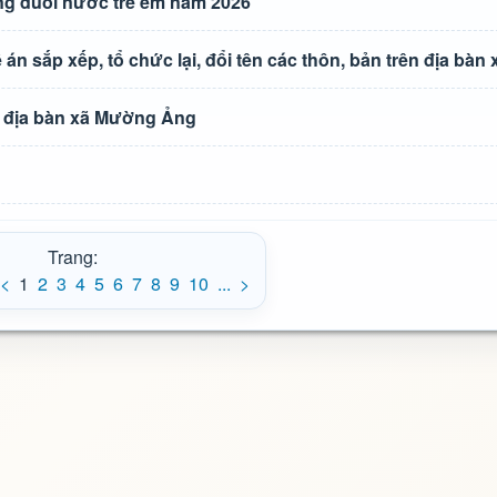
g đuối nước trẻ em năm 2026
án sắp xếp, tổ chức lại, đổi tên các thôn, bản trên địa bà
ên địa bàn xã Mường Ảng
Trang:
<
1
2
3
4
5
6
7
8
9
10
...
>