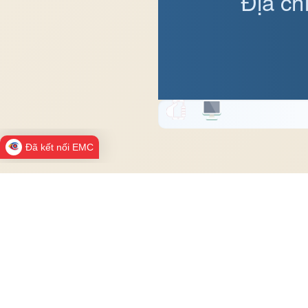
Địa ch
Đã kết nối EMC