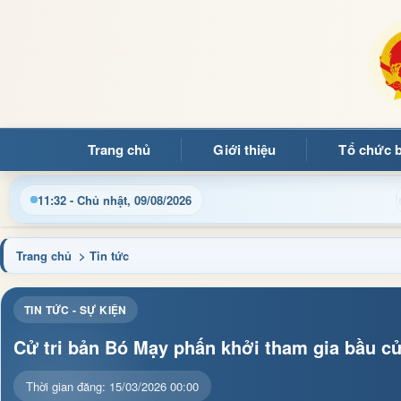
Trang chủ
Giới thiệu
Tổ chức 
g tin điều hành, thủ tục hành chính và tin tức địa phương nhanh
11:32 - Chủ nhật, 09/08/2026
Trang chủ
> Tin tức
TIN TỨC - SỰ KIỆN
Cử tri bản Bó Mạy phấn khởi tham gia bầu cử
Thời gian đăng: 15/03/2026 00:00