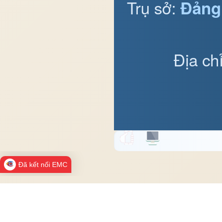
Trụ sở:
Đảng
Địa ch
Đã kết nối EMC