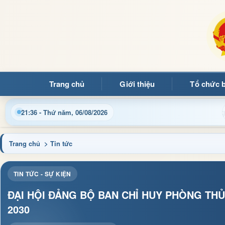
Trang chủ
Giới thiệu
Tổ chức 
, thủ tục hành chính và tin tức địa phương nhanh chóng, chính x
21:36 - Thứ năm, 06/08/2026
Trang chủ
> Tin tức
TIN TỨC - SỰ KIỆN
ĐẠI HỘI ĐẢNG BỘ BAN CHỈ HUY PHÒNG THỦ
2030