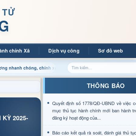
 TỬ
G
ành chính Xã
Dịch vụ công
Sơ đồ web
óng, chính xác
Chào mừng quý bạn đọc đến với Trang th
THÔNG BÁO
Quyết định số 1778/QĐ-UBND về việc c
mục thủ tục hành chính mới ban hành tr
 KỲ 2025-
đăng ký hoạt động của...
Báo cáo kết quả rà soát, đánh giá thủ tụ