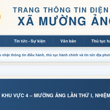
TRANG THÔNG TIN ĐIỆN
XÃ MƯỜNG ẢN
Tin tức - Sự kiện
Văn bản
Thủ tục h
in điều hành, thủ tục hành chính và tin tức địa phương nhanh ch
 KHU VỰC 4 – MƯỜNG ẢNG LẦN THỨ I, NHIỆM