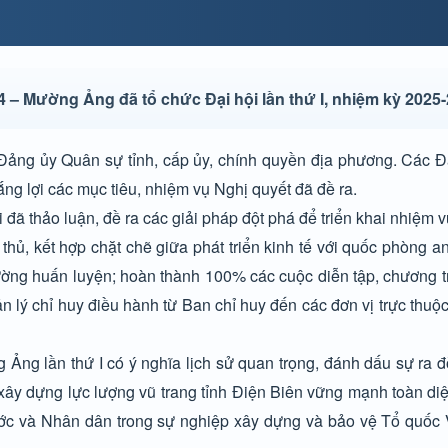
 – Mường Ảng đã tổ chức Đại hội lần thứ I, nhiệm kỳ 2025-
 Đảng ủy Quân sự tỉnh, cấp ủy, chính quyền địa phương. Các 
ng lợi các mục tiêu, nhiệm vụ Nghị quyết đã đề ra.
 đã thảo luận, đề ra các giải pháp đột phá để triển khai nhiệm v
g thủ, kết hợp chặt chẽ giữa phát triển kinh tế với quốc phòng a
ường huấn luyện; hoàn thành 100% các cuộc diễn tập, chương t
lý chỉ huy điều hành từ Ban chỉ huy đến các đơn vị trực thuộc
ng lần thứ I có ý nghĩa lịch sử quan trọng, đánh dấu sự ra đ
y dựng lực lượng vũ trang tỉnh Điện Biên vững mạnh toàn diệ
ước và Nhân dân trong sự nghiệp xây dựng và bảo vệ Tổ quốc 