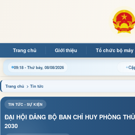
Trang chủ
Giới thiệu
Tổ chức bộ máy
 Trang thông tin điện tử xã Mường Ảng
Cập nhật thông t
09:18 - Thứ bảy, 08/08/2026
Trang chủ
> Tin tức
TIN TỨC - SỰ KIỆN
ĐẠI HỘI ĐẢNG BỘ BAN CHỈ HUY PHÒNG THỦ
2030