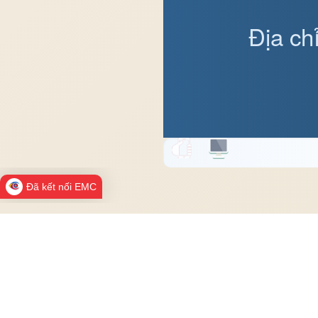
Địa ch
Đã kết nối EMC