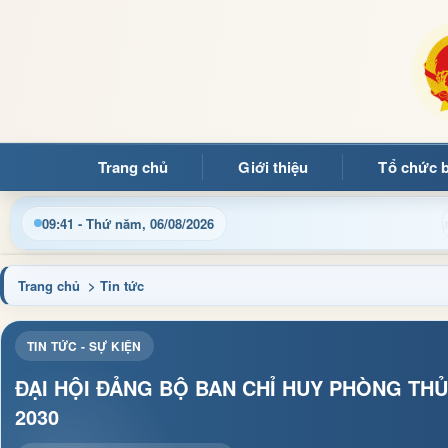
Trang chủ
Giới thiệu
Tổ chức 
ều hành, thủ tục hành chính và tin tức địa phương nhanh chóng, 
09:41 - Thứ năm, 06/08/2026
Trang chủ
> Tin tức
TIN TỨC - SỰ KIỆN
ĐẠI HỘI ĐẢNG BỘ BAN CHỈ HUY PHÒNG THỦ
2030