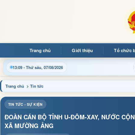
Trang chủ
Giới thiệu
Tổ chức 
Ảng
Cập nhật thông tin điều hành, thủ tục hành chính và 
13:09 - Thứ sáu, 07/08/2026
Trang chủ
> Tin tức
TIN TỨC - SỰ KIỆN
ĐOÀN CÁN BỘ TỈNH U-ĐÔM-XAY, NƯỚC CỘN
XÃ MƯỜNG ẢNG