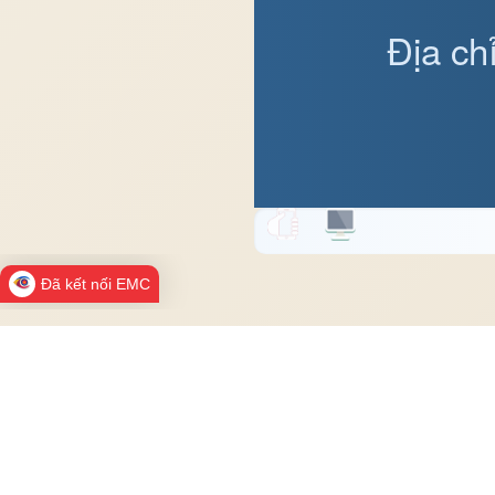
Địa ch
Đã kết nối EMC