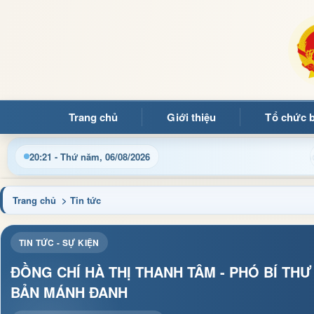
Trang chủ
Giới thiệu
Tổ chức 
h, thủ tục hành chính và tin tức địa phương nhanh chóng, chính 
20:21 - Thứ năm, 06/08/2026
Trang chủ
> Tin tức
TIN TỨC - SỰ KIỆN
ĐỒNG CHÍ HÀ THỊ THANH TÂM - PHÓ BÍ THƯ
BẢN MÁNH ĐANH