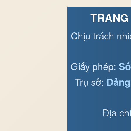
TRANG 
Chịu trách nh
Giấy phép:
Số
Trụ sở:
Đảng
Địa ch