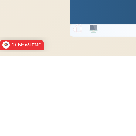
Đã kết nối EMC