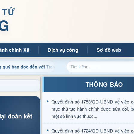
 TỬ
G
ành chính Xã
Dịch vụ công
Sơ đồ web
c đến với Trang thông tin điện tử xã Mường Ảng
Cập nhậ
THÔNG BÁO
Quyết định số 1753/QĐ-UBND về việc c
mục thủ tục hành chính được sửa đổi, b
ại đoàn kết
một số lĩnh vực thuộc...
Quyết định số 1724/QĐ-UBND về việc c