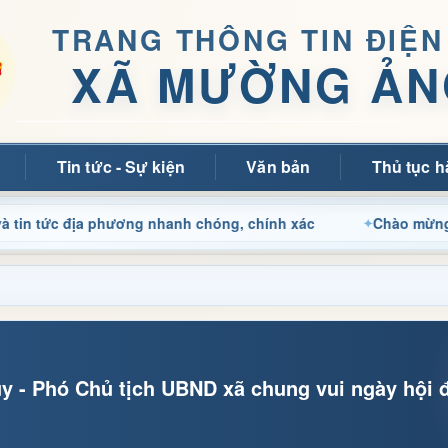
TRANG THÔNG TIN ĐIỆN
XÃ MƯỜNG ẢN
Tin tức - Sự kiện
Văn bản
Thủ tục h
địa phương nhanh chóng, chính xác
Chào mừng quý bạn đọ
- Phó Chủ tịch UBND xã chung vui ngày hội đ