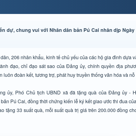
n dự, chung vui với Nhân dân bản Pú Cai nhân dịp Ngày 
dân, 206 nhân khẩu, kinh tế chủ yếu của các hộ gia đình dựa 
ãnh đạo, chỉ đạo sát sao của Đảng ủy, chính quyền địa phư
 luôn đoàn kết, tương trợ, phát huy truyền thống văn hóa và nỗ l
ng ủy, Phó Chủ tịch UBND xã đã tặng quà của Đảng ủy -
 Pú Cai, đồng thời chứng kiến lễ ký kết giao ước thi đua củ
 tặng 33 suất quà, mỗi suất quà trị giá trên 200.000 đồng ch