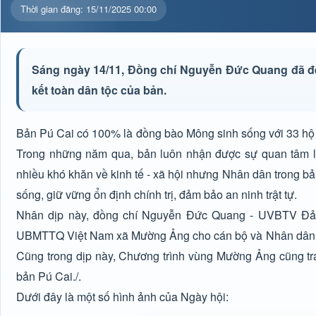
Thời gian đăng: 15/11/2025 00:00
Sáng ngày 14/11, Đồng chí Nguyễn Đức Quang đã đế
kết toàn dân tộc của bản.
Bản Pú Cai có 100% là đồng bào Mông sinh sống với 33 hộ 
Trong những năm qua, bản luôn nhận được sự quan tâm l
nhiều khó khăn về kinh tế - xã hội nhưng Nhân dân trong bản
sống, giữ vững ổn định chính trị, đảm bảo an ninh trật tự.
Nhân dịp này, đồng chí Nguyễn Đức Quang - UVBTV Đả
UBMTTQ Việt Nam xã Mường Ảng cho cán bộ và Nhân dân bản
Cũng trong dịp này, Chương trình vùng Mường Ảng cũng trao
bản Pú Cai./.
Dưới đây là một số hình ảnh của Ngày hội: