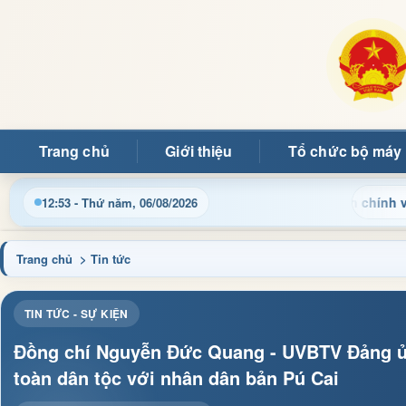
Trang chủ
Giới thiệu
Tổ chức bộ máy
Cập nhật thông tin điều hành, thủ tục hành chính và tin tức 
12:53 - Thứ năm, 06/08/2026
Trang chủ
> Tin tức
TIN TỨC - SỰ KIỆN
Đồng chí Nguyễn Đức Quang - UVBTV Đảng ủy 
toàn dân tộc với nhân dân bản Pú Cai