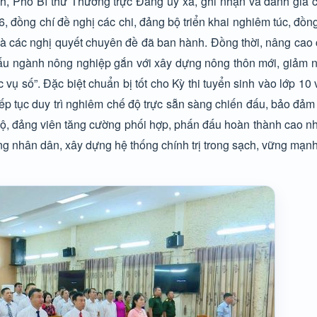
nh, Phó Bí thư Thường trực Đảng ủy xã, ghi nhận và đánh giá 
6, đồng chí đề nghị các chi, đảng bộ triển khai nghiêm túc, đồ
 và các nghị quyết chuyên đề đã ban hành. Đồng thời, nâng cao
 cấu ngành nông nghiệp gắn với xây dựng nông thôn mới, giảm 
vụ số”. Đặc biệt chuẩn bị tốt cho Kỳ thi tuyển sinh vào lớp 10 
iếp tục duy trì nghiêm chế độ trực sẵn sàng chiến đấu, bảo đả
án bộ, đảng viên tăng cường phối hợp, phấn đấu hoàn thành cao nh
 nhân dân, xây dựng hệ thống chính trị trong sạch, vững mạnh.