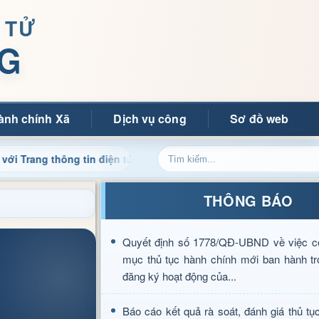
 TỬ
G
ành chính Xã
Dịch vụ công
Sơ đồ web
ông tin điện tử xã Mường Ảng
Cập nhật thông tin điều h
THÔNG BÁO
Quyết định số 1778/QĐ-UBND về việc c
mục thủ tục hành chính mới ban hành tr
đăng ký hoạt động của...
Báo cáo kết quả rà soát, đánh giá thủ tụ