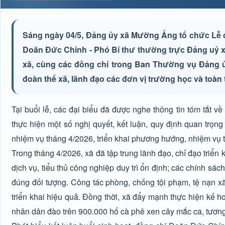
Sáng ngày 04/5, Đảng ủy xã Mường Ảng tổ chức Lễ ch
Doãn Đức Chính - Phó Bí thư thường trực Đảng uỷ x
xã, cùng các đồng chí trong Ban Thường vụ Đảng 
đoàn thể xã, lãnh đạo các đơn vị trường học và toàn 
Tại buổi lễ, các đại biểu đã được nghe thông tin tóm tắt về 
thực hiện một số nghị quyết, kết luận, quy định quan trọn
nhiệm vụ tháng 4/2026, triển khai phương hướng, nhiệm vụ 
Trong tháng 4/2026, xã đã tập trung lãnh đạo, chỉ đạo triển
dịch vụ, tiểu thủ công nghiệp duy trì ổn định; các chính sác
đúng đối tượng. Công tác phòng, chống tội phạm, tệ nạn 
triển khai hiệu quả. Đồng thời, xã đẩy mạnh thực hiện kế 
nhân dân đào trên 900.000 hố cà phê xen cây mắc ca, tương 