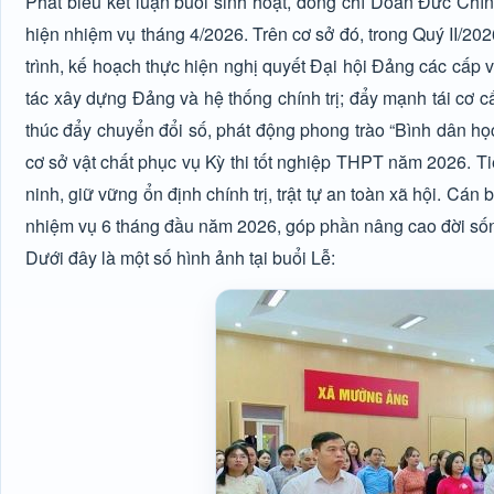
Phát biểu kết luận buổi sinh hoạt, đồng chí Doãn Đức Chí
hiện nhiệm vụ tháng 4/2026. Trên cơ sở đó, trong Quý II/202
trình, kế hoạch thực hiện nghị quyết Đại hội Đảng các cấp
tác xây dựng Đảng và hệ thống chính trị; đẩy mạnh tái cơ
thúc đẩy chuyển đổi số, phát động phong trào “Bình dân học 
cơ sở vật chất phục vụ Kỳ thi tốt nghiệp THPT năm 2026. T
ninh, giữ vững ổn định chính trị, trật tự an toàn xã hội. C
nhiệm vụ 6 tháng đầu năm 2026, góp phần nâng cao đời sống
Dưới đây là một số hình ảnh tại buổi Lễ: