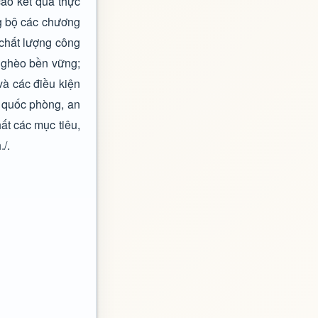
cao kết quả thực
ng bộ các chương
 chất lượng công
nghèo bền vững;
và các điều kiện
m quốc phòng, an
ất các mục tiêu,
/.