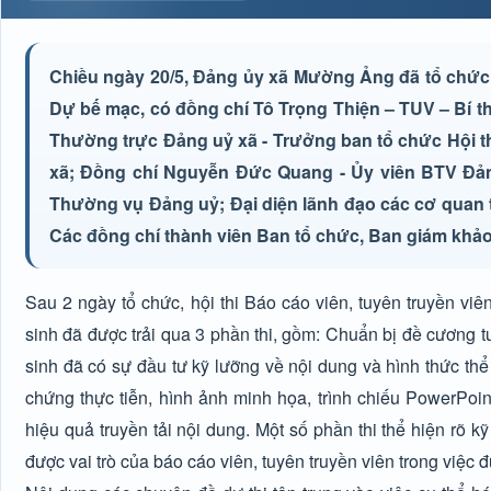
Chiều ngày 20/5, Đảng ủy xã Mường Ảng đã tổ chức bế
Dự bế mạc, có đồng chí Tô Trọng Thiện – TUV – Bí 
Thường trực Đảng uỷ xã - Trưởng ban tổ chức Hội t
xã; Đồng chí Nguyễn Đức Quang - Ủy viên BTV Đản
Thường vụ Đảng uỷ; Đại diện lãnh đạo các cơ quan 
Các đồng chí thành viên Ban tổ chức, Ban giám khảo; 
Sau 2 ngày tổ chức, hội thi Báo cáo viên, tuyên truyền vi
sinh đã được trải qua 3 phần thi, gồm: Chuẩn bị đề cương tuyên
sinh đã có sự đầu tư kỹ lưỡng về nội dung và hình thức thể 
chứng thực tiễn, hình ảnh minh họa, trình chiếu PowerPoi
hiệu quả truyền tải nội dung. Một số phần thi thể hiện rõ k
được vai trò của báo cáo viên, tuyên truyền viên trong việc