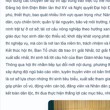
Nội dung các chuyên đề dự thi tập trung vào việc cụ thể hó
Đảng bộ tỉnh Điện Biên lần thứ XV và Nghị quyết Đại hội 
phú, thiết thực, bao quát nhiều lĩnh vực quan trọng như: Nâ
dân, cựu chiến binh; quản lý tài nguyên, bảo vệ môi trường,
ninh trật tự ở cơ sở; tái cơ cấu nông nghiệp theo hướng xa
giáo dục học sinh dân tộc thiểu số; khơi dậy khát vọng phát
thi nghiệp vụ, mà còn là nơi lan tỏa niềm tin, trách nhiệm 
Kết thúc hội thi, Ban Tổ chức đã trao 01 giải Nhất, 02 giải
xuất sắc nhất, thí sinh trả lời câu hỏi của Ban Giám khảo ha
Thông qua hội thi nhằm tiếp tục đổi mới nội dung, phương th
xây dựng đội ngũ báo cáo viên, tuyên truyền viên có bản lĩ
là cơ sở lựa chọn những thí sinh tiêu biểu, xuất sắc tham gia 
góp phần cổ vũ, động viên cán bộ, đảng viên và Nhân dân ph
kết toàn dân tộc, thi đua thực hiện thắng lợi các mục tiêu, n