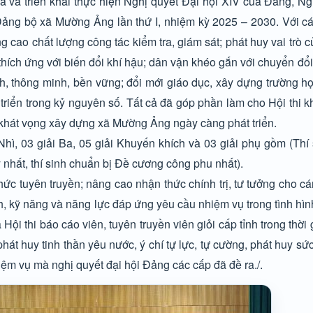
a và triển khai thực hiện Nghị quyết Đại hội XIV của Đảng, Ng
Đảng bộ xã Mường Ảng lần thứ I, nhiệm kỳ 2025 – 2030. Với c
ng cao chất lượng công tác kiểm tra, giám sát; phát huy vai trò 
 thích ứng với biến đổi khí hậu; dân vận khéo gắn với chuyển đổ
nh, thông minh, bền vững; đổi mới giáo dục, xây dựng trường h
 triển trong kỷ nguyên số. Tất cả đã góp phần làm cho Hội thi k
và khát vọng xây dựng xã Mường Ảng ngày càng phát triển.
 Nhì, 03 giải Ba, 05 giải Khuyến khích và 03 giải phụ gồm (Thí s
y nhất, thí sinh chuẩn bị Đề cương công phu nhất).
ức tuyên truyền; nâng cao nhận thức chính trị, tư tưởng cho cá
nh, kỹ năng và năng lực đáp ứng yêu cầu nhiệm vụ trong tình hì
Hội thi báo cáo viên, tuyên truyền viên giỏi cấp tỉnh trong thời 
át huy tinh thần yêu nước, ý chí tự lực, tự cường, phát huy s
hiệm vụ mà nghị quyết đại hội Đảng các cấp đã đề ra./.