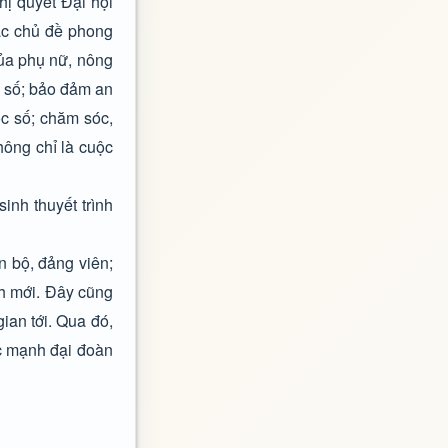
hị quyết Đại hội
ác chủ đề phong
của phụ nữ, nông
i số; bảo đảm an
ọc số; chăm sóc,
hông chỉ là cuộc
inh thuyết trình
n bộ, đảng viên;
nh mới. Đây cũng
gian tới. Qua đó,
ức mạnh đại đoàn