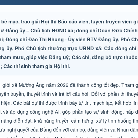
 mạc, trao giải Hội thi Báo cáo viên, tuyên truyền viên g
thư Đảng ủy – Chủ tịch HĐND xã; đồng chí Doãn Đức Chính 
hi; Đồng chí Đào Thị Nhung - Ủy viên BTV Đảng ủy, Phó C
g ủy, Phó Chủ tịch thường trực UBND xã; Các đồng chí
tham mưu, giúp việc Đảng uỷ; Các chi, đảng bộ trực thuộc
Các thí sinh tham gia Hội thi.
ên giỏi xã Mường Ảng năm 2026 đã thành công tốt đẹp. Tham gia
 truyền, thuyết trình và trả lời câu hỏi. Đối với phần thi thuyết
hiện. Các bài dự thi được trình bày tự tin, mạch lạc, kết hợp li
nt và áp dụng công nghệ AI, góp phần tạo sự sinh động, hấp 
ỹ năng diễn đạt, khả năng truyền cảm hứng, xử lý tình huống lin
 đưa nghị quyết của Đảng đến với cán bộ, đảng viên và Nhân dân