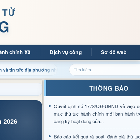
 TỬ
G
ành chính Xã
Dịch vụ công
Sơ đồ web
địa phương nhanh chóng, chính xác
Chào mừng quý bạn đọc
THÔNG BÁO
Quyết định số 1778/QĐ-UBND về việc c
mục thủ tục hành chính mới ban hành tr
m 2026
đăng ký hoạt động của...
Báo cáo kết quả rà soát, đánh giá thủ tụ