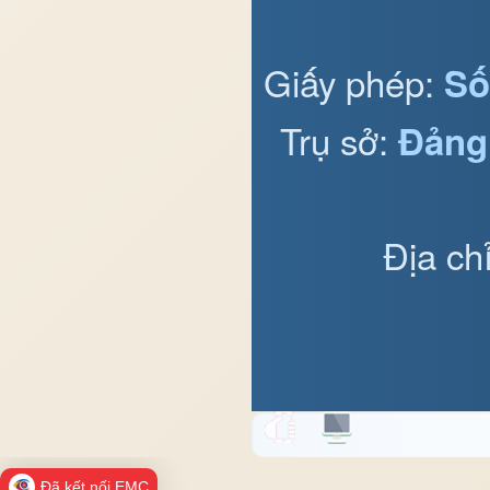
Giấy phép:
Số
Trụ sở:
Đảng
Địa ch
Đã kết nối EMC