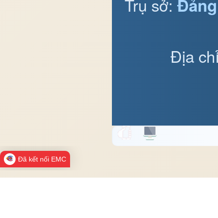
Trụ sở:
Đảng
Địa ch
Đã kết nối EMC