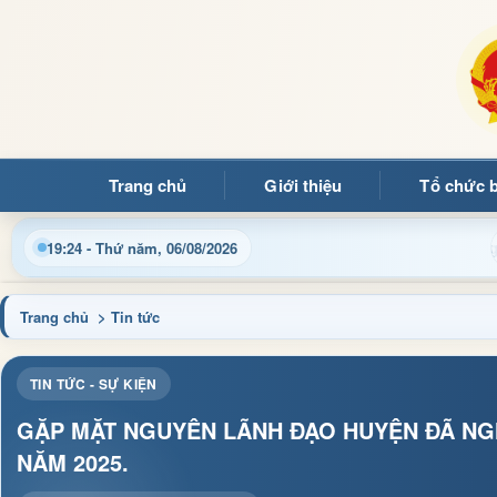
Trang chủ
Giới thiệu
Tổ chức 
h, thủ tục hành chính và tin tức địa phương nhanh chóng, chính
19:24 - Thứ năm, 06/08/2026
Trang chủ
> Tin tức
TIN TỨC - SỰ KIỆN
GẶP MẶT NGUYÊN LÃNH ĐẠO HUYỆN ĐÃ NGH
NĂM 2025.