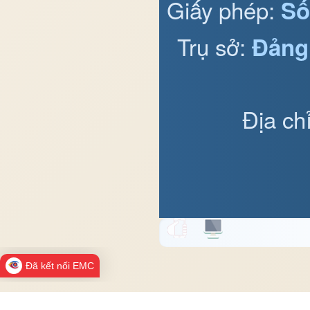
Giấy phép:
Số
Trụ sở:
Đảng
Địa ch
Đã kết nối EMC