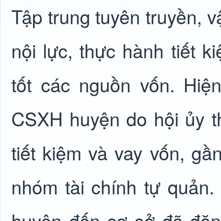
T
ập trung
tuyên truyền, 
nội lực, thực hành tiết k
tốt các nguồn
vốn
. Hiệ
CSXH
huyện do hội ủy 
tiết kiệm và vay vốn, gầ
nhóm tài chính tự quản.
huyện đến cơ sở đã đăng