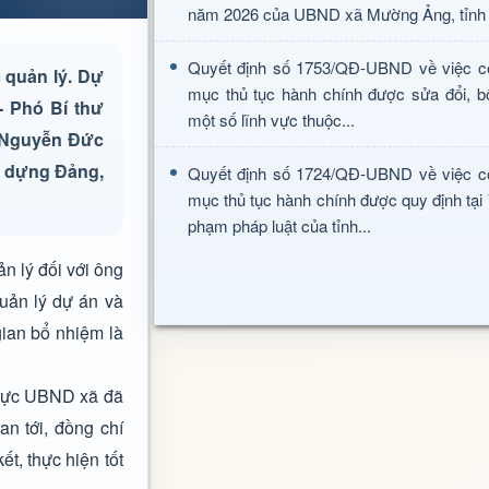
năm 2026 của UBND xã Mường Ảng, tỉnh 
Quyết định số 1753/QĐ-UBND về việc c
 quản lý. Dự
mục thủ tục hành chính được sửa đổi, b
- Phó Bí thư
một số lĩnh vực thuộc...
í Nguyễn Đức
y dựng Đảng,
Quyết định số 1724/QĐ-UBND về việc c
mục thủ tục hành chính được quy định tại
phạm pháp luật của tỉnh...
n lý đối với ông
uản lý dự án và
gian bổ nhiệm là
trực UBND xã đã
n tới, đồng chí
t, thực hiện tốt