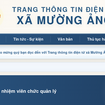
TRANG THÔNG TIN ĐIỆN
XÃ MƯỜNG ẢN
Tin tức - Sự kiện
Văn bản
Thủ tục h
ạn đọc đến với Trang thông tin điện tử xã Mường Ảng
C
 nhiệm viên chức quản lý