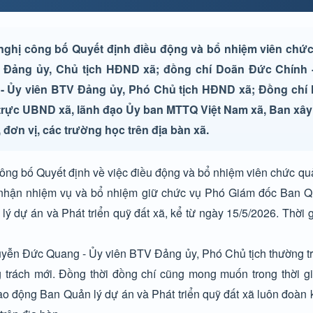
ghị công bố Quyết định điều động và bổ nhiệm viên chức
hư Đảng ủy, Chủ tịch HĐND xã; đồng chí Doãn Đức Chính 
 - Ủy viên BTV Đảng ủy, Phó Chủ tịch HĐND xã; Đồng ch
trực UBND xã, lãnh đạo Ủy ban MTTQ Việt Nam xã, Ban xâ
đơn vị, các trường học trên địa bàn xã.
công bố Quyết định về việc điều động và bổ nhiệm viên chức quả
nhận nhiệm vụ và bổ nhiệm giữ chức vụ Phó Giám đốc Ban Q
ý dự án và Phát triển quỹ đất xã, kể từ ngày 15/5/2026. Thời 
Nguyễn Đức Quang - Ủy viên BTV Đảng ủy, Phó Chủ tịch thường 
rách mới. Đồng thời đồng chí cũng mong muốn trong thời gia
 động Ban Quản lý dự án và Phát triển quỹ đất xã luôn đoàn kế