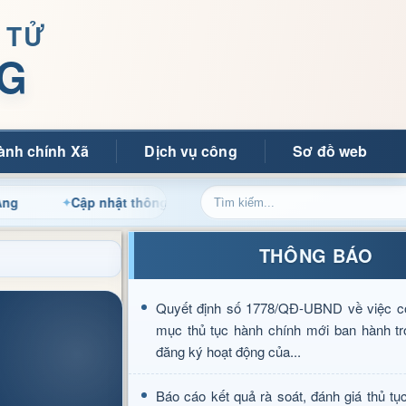
 TỬ
G
ành chính Xã
Dịch vụ công
Sơ đồ web
ập nhật thông tin điều hành, thủ tục hành chính và tin tức địa 
THÔNG BÁO
Quyết định số 1778/QĐ-UBND về việc c
mục thủ tục hành chính mới ban hành tr
đăng ký hoạt động của...
Báo cáo kết quả rà soát, đánh giá thủ tụ