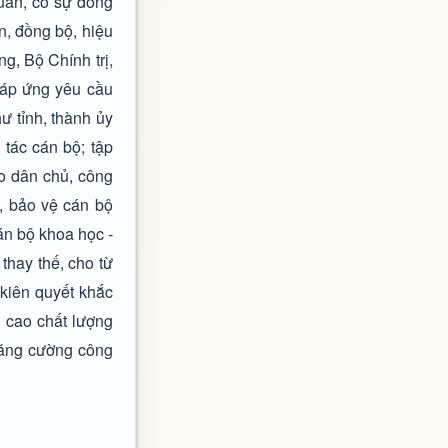
quan, có sự đồng
n, đồng bộ, hiệu
g, Bộ Chính trị,
đáp ứng yêu cầu
ư tỉnh, thành ủy
tác cán bộ; tập
ảo dân chủ, công
h, bảo vệ cán bộ
án bộ khoa học -
thay thế, cho từ
 kiên quyết khắc
g cao chất lượng
 Tăng cường công