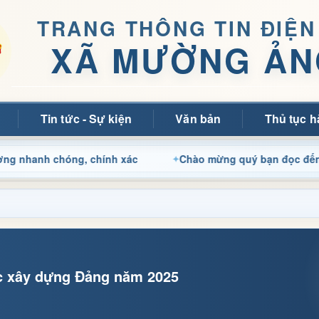
TRANG THÔNG TIN ĐIỆN
XÃ MƯỜNG ẢN
Tin tức - Sự kiện
Văn bản
Thủ tục h
chóng, chính xác
Chào mừng quý bạn đọc đến với Trang t
ức xây dựng Đảng năm 2025