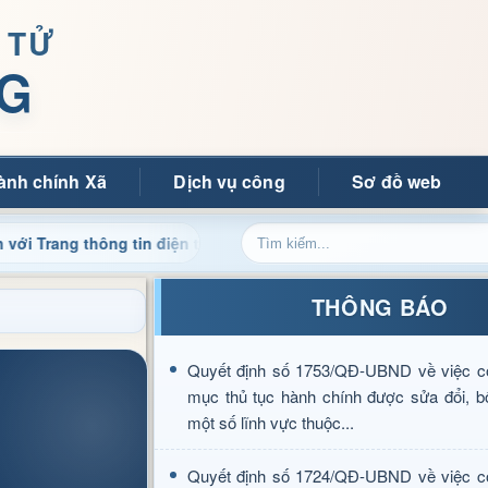
 TỬ
G
ành chính Xã
Dịch vụ công
Sơ đồ web
hông tin điện tử xã Mường Ảng
Cập nhật thông tin điều 
THÔNG BÁO
Quyết định số 1753/QĐ-UBND về việc c
mục thủ tục hành chính được sửa đổi, b
một số lĩnh vực thuộc...
Quyết định số 1724/QĐ-UBND về việc c