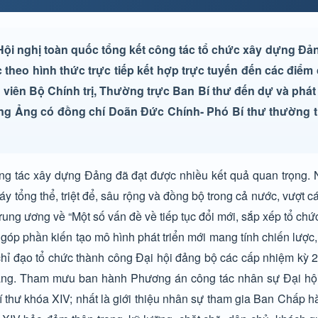
ội nghị toàn quốc tổng kết công tác tổ chức xây dựng Đả
 theo hình thức trực tiếp kết hợp trực tuyến đến các điểm 
viên Bộ Chính trị, Thường trực Ban Bí thư đến dự và phát
Mường Ảng có đồng chí Doãn Đức Chính- Phó Bí thư thường 
 tác xây dựng Đảng đã đạt được nhiều kết quả quan trọng. N
máy tổng thể, triệt để, sâu rộng và đồng bộ trong cả nước, vượt 
g ương về “Một số vấn đề về tiếp tục đổi mới, sắp xếp tổ chứ
a, góp phần kiến tạo mô hình phát triển mới mang tính chiến lược
ỉ đạo tổ chức thành công Đại hội đảng bộ các cấp nhiệm kỳ 2
Đảng. Tham mưu ban hành Phương án công tác nhân sự Đại hộ
 thư khóa XIV; nhất là giới thiệu nhân sự tham gia Ban Chấp 