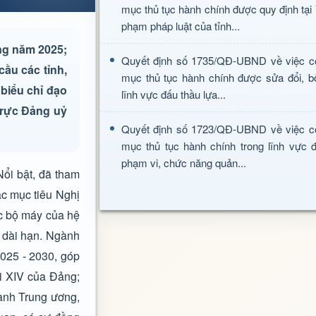
mục thủ tục hành chính được quy định tại
phạm pháp luật của tỉnh...
ng năm 2025;
Quyết định số 1735/QĐ-UBND về việc c
cầu các tỉnh,
mục thủ tục hành chính được sửa đổi, b
 biểu chỉ đạo
lĩnh vực đấu thầu lựa...
trực Đảng uỷ
Quyết định số 1723/QĐ-UBND về việc c
mục thủ tục hành chính trong lĩnh vực đ
phạm vi, chức năng quản...
ổi bật, đã tham
các mục tiêu Nghị
c bộ máy của hệ
, dài hạn. Ngành
025 - 2030, góp
i XIV của Đảng;
hành Trung ương,