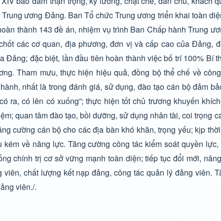
 XIV bảo đảm thận trọng, kỹ lưỡng, chặt chẽ, dân chủ, khách 
h Trung ương Đảng. Ban Tổ chức Trung ương triển khai toàn diệ
hoàn thành 143 đề án, nhiệm vụ trình Ban Chấp hành Trung ươn
ủ chốt các cơ quan, địa phương, đơn vị và cấp cao của Đảng, 
Đảng; đặc biệt, lần đầu tiên hoàn thành việc bố trí 100% Bí th
ơng. Tham mưu, thực hiện hiệu quả, đồng bộ thể chế về công 
n hành, nhất là trong đánh giá, sử dụng, đào tạo cán bộ đảm b
ó ra, có lên có xuống”; thực hiện tốt chủ trương khuyến khíc
ệm; quan tâm đào tạo, bồi dưỡng, sử dụng nhân tài, coi trọng c
ăng cường cán bộ cho các địa bàn khó khăn, trọng yếu; kịp thời 
ếu kém về năng lực. Tăng cường công tác kiểm soát quyền lực,
ng chính trị cơ sở vững mạnh toàn diện; tiếp tục đổi mới, nân
g viên, chất lượng kết nạp đảng, công tác quản lý đảng viên.
ảng viên./.