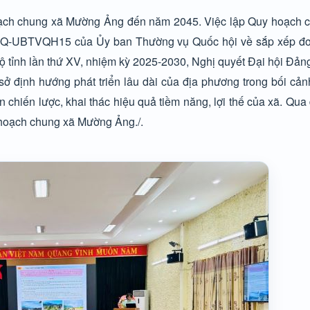
y hoạch chung xã Mường Ảng đến năm 2045. Việc lập Quy hoạch
NQ-UBTVQH15 của Ủy ban Thường vụ Quốc hội về sắp xếp đơn
 tỉnh lần thứ XV, nhiệm kỳ 2025-2030, Nghị quyết Đại hội Đảng 
 sở định hướng phát triển lâu dài của địa phương trong bối cả
n chiến lược, khai thác hiệu quả tiềm năng, lợi thế của xã. Qua 
 hoạch chung xã Mường Ảng./.