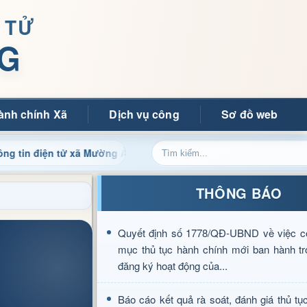
 TỬ
G
ành chính Xã
Dịch vụ công
Sơ đồ web
n tử xã Mường Ảng
Cập nhật thông tin điều hành, thủ tục
THÔNG BÁO
Quyết định số 1778/QĐ-UBND về việc c
mục thủ tục hành chính mới ban hành tr
đăng ký hoạt động của...
Báo cáo kết quả rà soát, đánh giá thủ tụ