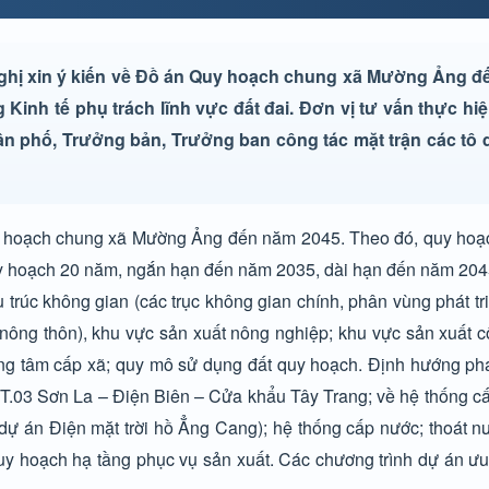
hị xin ý kiến về Đồ án Quy hoạch chung xã Mường Ảng đ
Kinh tế phụ trách lĩnh vực đất đai. Đơn vị tư vấn thực hi
n phố, Trưởng bản, Trưởng ban công tác mặt trận các tô 
o quy hoạch chung xã Mường Ảng đến năm 2045. Theo đó, quy ho
 quy hoạch 20 năm, ngắn hạn đến năm 2035, dài hạn đến năm 204
 trúc không gian (các trục không gian chính, phân vùng phát tr
ư nông thôn), khu vực sản xuất nông nghiệp; khu vực sản xuất c
ung tâm cấp xã; quy mô sử dụng đất quy hoạch. Định hướng phá
c CT.03 Sơn La – Điện Biên – Cửa khẩu Tây Trang; về hệ thống c
ự án Điện mặt trời hồ Ẳng Cang); hệ thống cấp nước; thoát nư
 quy hoạch hạ tầng phục vụ sản xuất. Các chương trình dự án ưu