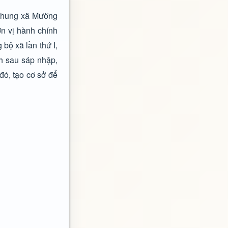
 chung xã Mường
 vị hành chính
bộ xã lần thứ I,
nh sau sáp nhập,
đó, tạo cơ sở để