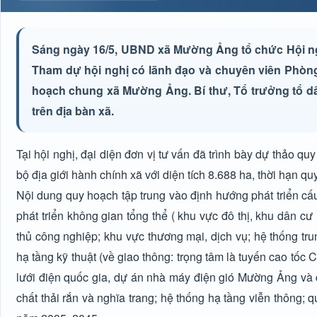
Sáng ngày 16/5, UBND xã Mường Ảng tổ chức Hội ng
Tham dự hội nghị có lãnh đạo và chuyên viên Phòng 
hoạch chung xã Mường Ảng. Bí thư, Tổ trưởng tổ dâ
trên địa bàn xã.
Tại hội nghị, đại diện đơn vị tư vấn đã trình bày dự thả
bộ địa giới hành chính xã với diện tích 8.688 ha, thời hạn
Nội dung quy hoạch tập trung vào định hướng phát triển cấu
phát triển không gian tổng thể ( khu vực đô thị, khu dân c
thủ công nghiệp; khu vực thương mại, dịch vụ; hệ thống tr
hạ tầng kỹ thuật (về giao thông: trọng tâm là tuyến cao tố
lưới điện quốc gia, dự án nhà máy điện gió Mường Ảng và d
chất thải rắn và nghĩa trang; hệ thống hạ tầng viễn thông;