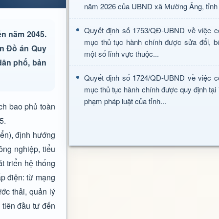
năm 2026 của UBND xã Mường Ảng, tỉnh 
Quyết định số 1753/QĐ-UBND về việc c
ến năm 2045.
mục thủ tục hành chính được sửa đổi, b
ện Đồ án Quy
một số lĩnh vực thuộc...
dân phố, bản
Quyết định số 1724/QĐ-UBND về việc c
mục thủ tục hành chính được quy định tại
phạm pháp luật của tỉnh...
ạch bao phủ toàn
5.
iển), định hướng
ông nghiệp, tiểu
t triển hệ thống
ấp điện: từ mạng
ớc thải, quản lý
 tiên đầu tư đến