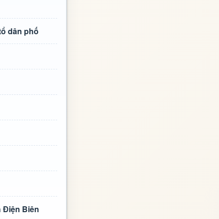
tổ dân phố
h Điện Biên