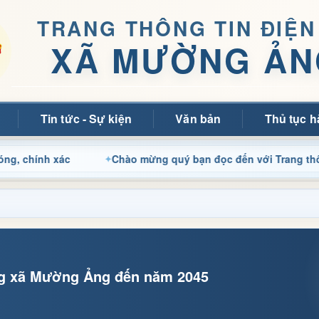
TRANG THÔNG TIN ĐIỆN
XÃ MƯỜNG ẢN
Tin tức - Sự kiện
Văn bản
Thủ tục h
xác
Chào mừng quý bạn đọc đến với Trang thông tin điệ
ung xã Mường Ảng đến năm 2045