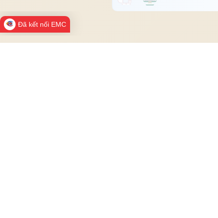
Đã kết nối EMC