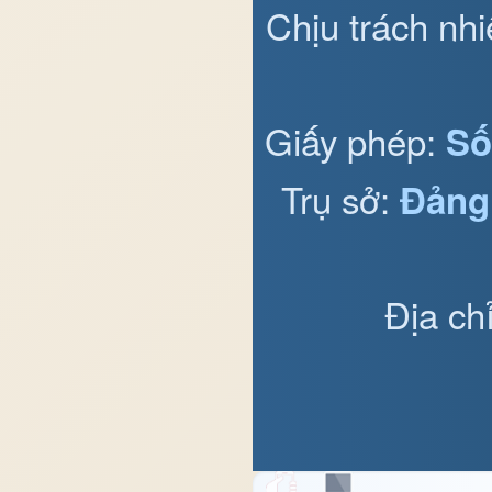
Chịu trách nh
Giấy phép:
Số
Trụ sở:
Đảng
Địa ch