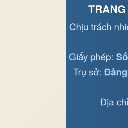
TRANG 
Chịu trách nh
Giấy phép:
Số
Trụ sở:
Đảng
Địa ch