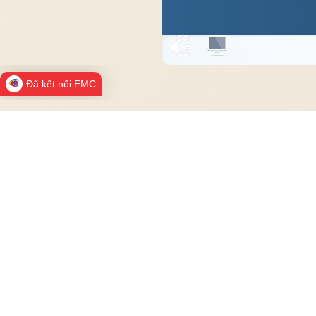
Đã kết nối EMC