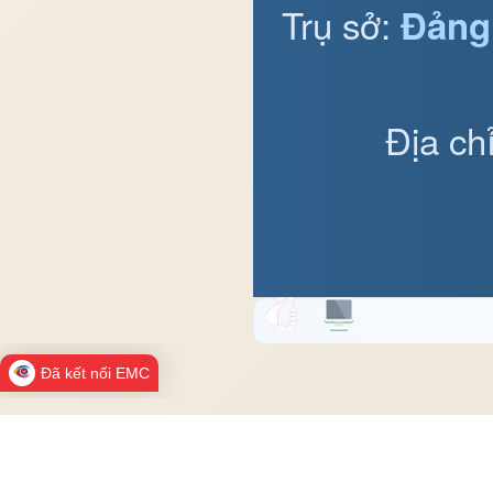
Trụ sở:
Đảng
Địa ch
Đã kết nối EMC