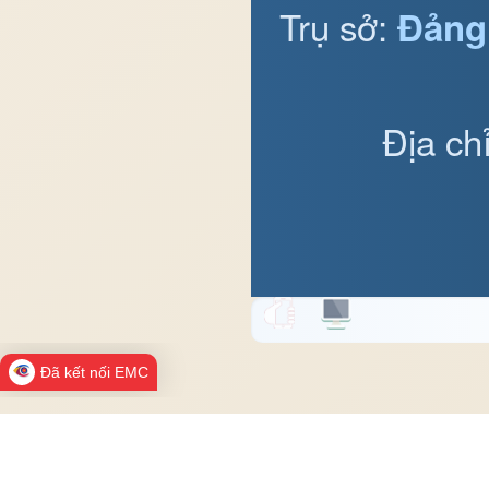
Trụ sở:
Đảng
Địa ch
Đã kết nối EMC