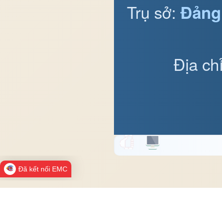
Trụ sở:
Đảng
Địa ch
Đã kết nối EMC