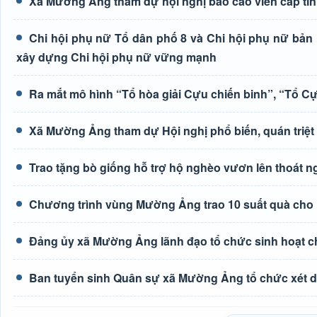
Xã Mường Ảng tham dự hội nghị báo cáo viên cấp tỉn
Chi hội phụ nữ Tổ dân phố 8 và Chi hội phụ nữ bả
xây dựng Chi hội phụ nữ vững mạnh
Ra mắt mô hình “Tổ hòa giải Cựu chiến binh”, “Tổ C
Xã Mường Ảng tham dự Hội nghị phổ biến, quán triệt c
Trao tặng bò giống hỗ trợ hộ nghèo vươn lên thoát 
Chương trình vùng Mường Ảng trao 10 suất quà cho 
Đảng ủy xã Mường Ảng lãnh đạo tổ chức sinh hoạt c
Ban tuyển sinh Quân sự xã Mường Ảng tổ chức xét du