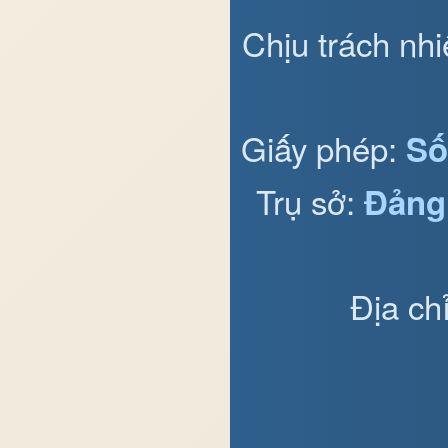
Chịu trách nh
Giấy phép:
Số
Trụ sở:
Đảng
Địa ch