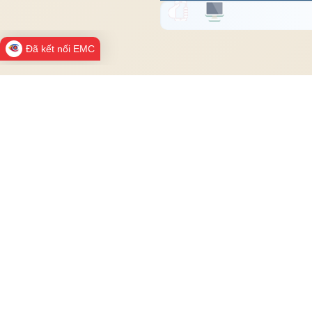
Đã kết nối EMC