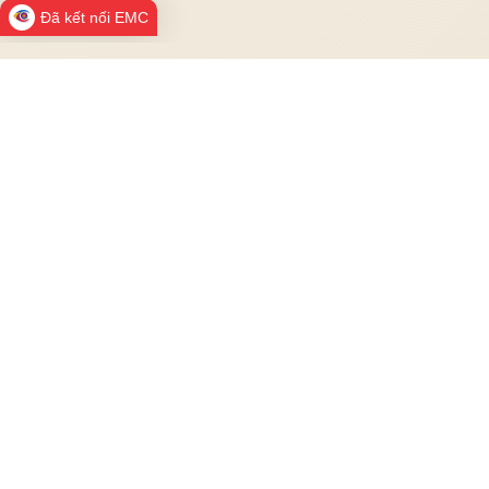
Đã kết nối EMC