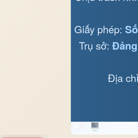
Giấy phép:
Số
Trụ sở:
Đảng
Địa ch