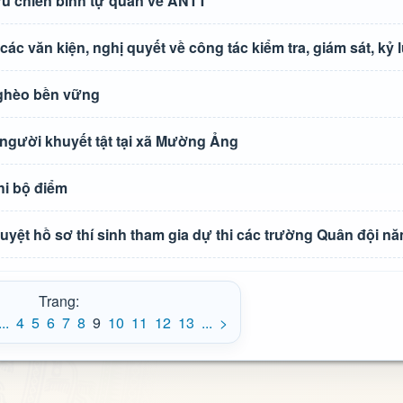
ựu chiến binh tự quản về ANTT”
ác văn kiện, nghị quyết về công tác kiểm tra, giám sát, kỷ 
nghèo bền vững
người khuyết tật tại xã Mường Ảng
hi bộ điểm
yệt hồ sơ thí sinh tham gia dự thi các trường Quân đội n
Trang:
...
4
5
6
7
8
9
10
11
12
13
...
>