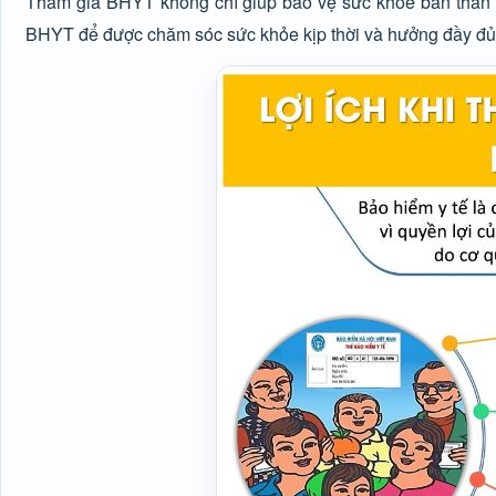
Tham gia BHYT không chỉ giúp bảo vệ sức khỏe bản thân 
BHYT để được chăm sóc sức khỏe kịp thời và hưởng đầy đủ q