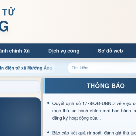
 TỬ
G
ành chính Xã
Dịch vụ công
Sơ đồ web
xã Mường Ảng
Cập nhật thông tin điều hành, thủ tục hành
THÔNG BÁO
Quyết định số 1778/QĐ-UBND về việc c
mục thủ tục hành chính mới ban hành tr
đăng ký hoạt động của...
Báo cáo kết quả rà soát, đánh giá thủ tụ