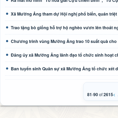
Ra mắt mô hình “Tổ hòa giải Cựu chiến binh”, “Tổ C
Xã Mường Ảng tham dự Hội nghị phổ biến, quán triệt c
Trao tặng bò giống hỗ trợ hộ nghèo vươn lên thoát 
Chương trình vùng Mường Ảng trao 10 suất quà cho 
Đảng ủy xã Mường Ảng lãnh đạo tổ chức sinh hoạt c
Ban tuyển sinh Quân sự xã Mường Ảng tổ chức xét du
81
-
90
of
2615
<