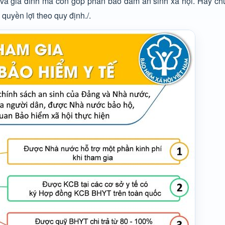
và gia đình mà còn góp phần bảo đảm an sinh xã hội. Hãy ch
uyền lợi theo quy định./.