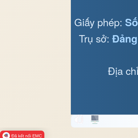
Giấy phép:
Số
Trụ sở:
Đảng
Địa ch
Đã kết nối EMC