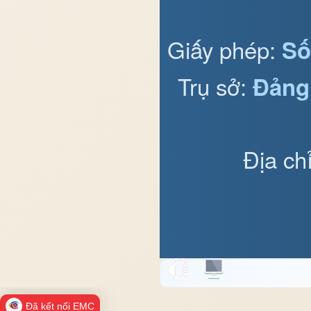
Giấy phép:
Số
Trụ sở:
Đảng
Địa ch
Đã kết nối EMC