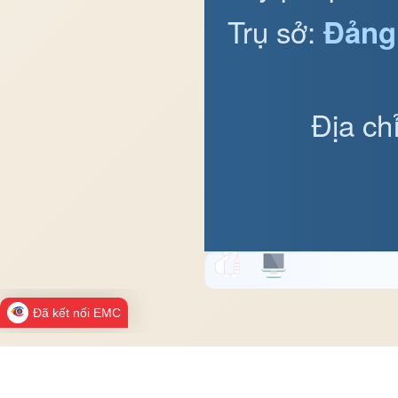
Trụ sở:
Đảng
Địa ch
Đã kết nối EMC