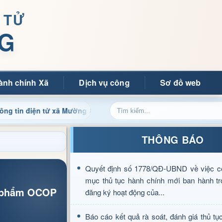
 TỬ
G
ành chính Xã
Dịch vụ công
Sơ đồ web
ện tử xã Mường Ảng
Cập nhật thông tin điều hành, thủ tụ
THÔNG BÁO
Quyết định số 1778/QĐ-UBND về việc c
mục thủ tục hành chính mới ban hành tr
n phẩm OCOP
đăng ký hoạt động của...
Báo cáo kết quả rà soát, đánh giá thủ tụ