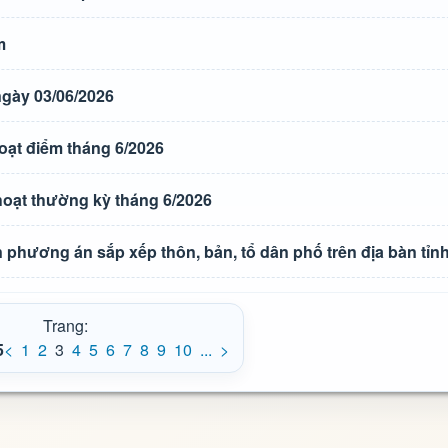
m
gày 03/06/2026
oạt điểm tháng 6/2026
hoạt thường kỳ tháng 6/2026
phương án sắp xếp thôn, bản, tổ dân phố trên địa bàn tỉn
Trang:
5
<
1
2
3
4
5
6
7
8
9
10
...
>