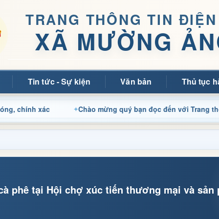
TRANG THÔNG TIN ĐIỆN
XÃ MƯỜNG ẢN
Tin tức - Sự kiện
Văn bản
Thủ tục h
 xác
Chào mừng quý bạn đọc đến với Trang thông tin đi
à phê tại Hội chợ xúc tiến thương mại và sả