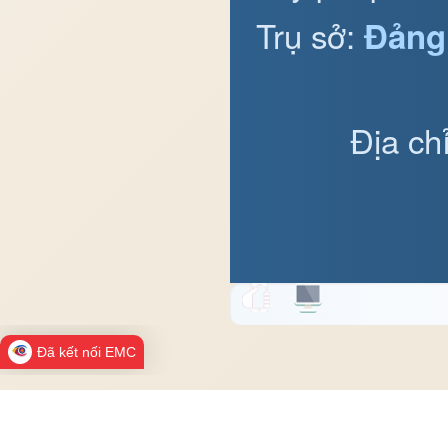
Trụ sở:
Đảng
Địa ch
Đã kết nối EMC