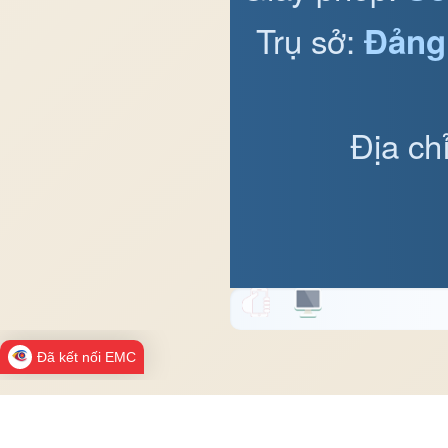
Trụ sở:
Đảng
Địa ch
Đã kết nối EMC