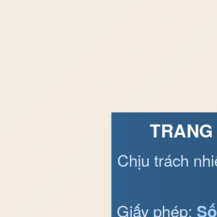
TRANG 
Chịu trách nh
Giấy phép:
Số