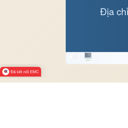
Địa ch
Đã kết nối EMC