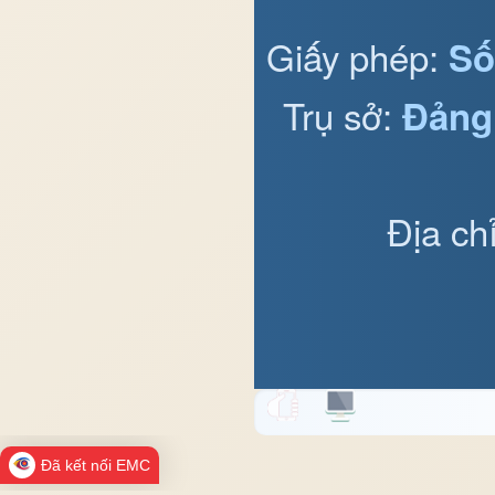
Giấy phép:
Số
Trụ sở:
Đảng
Địa ch
Đã kết nối EMC