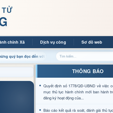
 TỬ
G
ành chính Xã
Dịch vụ công
Sơ đồ web
ạn đọc đến với Trang thông tin điện tử xã Mường Ảng
C
THÔNG BÁO
Quyết định số 1778/QĐ-UBND về việc c
mục thủ tục hành chính mới ban hành tr
đăng ký hoạt động của...
Báo cáo kết quả rà soát, đánh giá thủ tụ