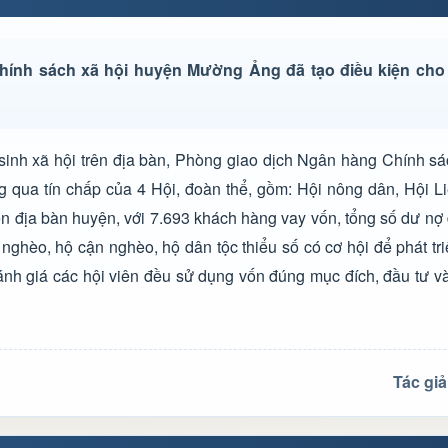
hính sách xã hội huyện Mường Ảng đã tạo điều kiện cho
inh xã hội trên địa bàn, Phòng giao dịch Ngân hàng Chính sá
g qua tín chấp của 4 Hội, đoàn thể, gồm: Hội nông dân, Hội L
rên địa bàn huyện, với 7.693 khách hàng vay vốn, tổng số dư nợ 
ghèo, hộ cận nghèo, hộ dân tộc thiểu số có cơ hội để phát triể
ánh giá các hội viên đều sử dụng vốn đúng mục đích, đầu tư v
Tác gi