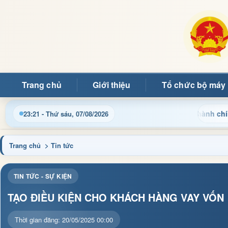
Trang chủ
Giới thiệu
Tổ chức bộ máy
g
Cập nhật thông tin điều hành, thủ tục hành chính và ti
23:21 - Thứ sáu, 07/08/2026
Trang chủ
> Tin tức
TIN TỨC - SỰ KIỆN
TẠO ĐIỀU KIỆN CHO KHÁCH HÀNG VAY VỐN
Thời gian đăng: 20/05/2025 00:00