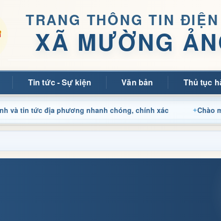
TRANG THÔNG TIN ĐIỆN
XÃ MƯỜNG ẢN
Tin tức - Sự kiện
Văn bản
Thủ tục h
n tức địa phương nhanh chóng, chính xác
Chào mừng quý b