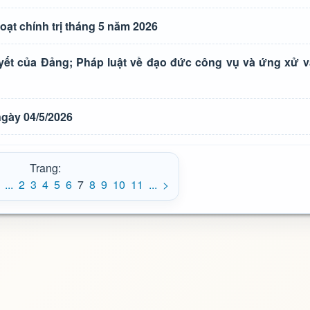
ạt chính trị tháng 5 năm 2026
uyết của Đảng; Pháp luật về đạo đức công vụ và ứng xử v
gày 04/5/2026
Trang:
...
2
3
4
5
6
7
8
9
10
11
...
>