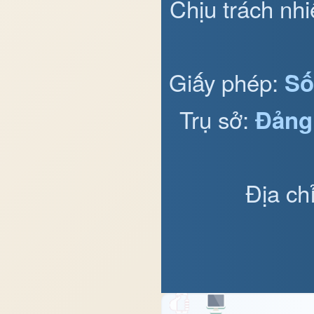
Chịu trách nh
Giấy phép:
Số
Trụ sở:
Đảng
Địa ch