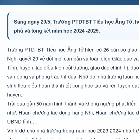
Sáng ngày 29/5, Trường PTDTBT Tiểu học Ẳng Tở, h
phủ và tổng kết năm học 2024 -2025.
Trường PTDTBT Tiểu học Ẳng Tở hiện có 26 cán bộ giáo vi
Nghị quyết 29 về đổi mới căn bản và toàn diện Giáo dục và 
Tỉnh, huyện, tạo điều kiện bồi dưỡng, giáo dục chính trị, đ
vận động và phong trào thi đua. Nhờ đó, nhà trường luôn huy
sinh tiêu biểu hoàn thành tốt trong học tập và rèn luyện đạ
huyện.
Trải qua gần 50 năm hình thành và không ngừng phát triể
như: Huân chương lao động hạng Nhì; Huân chương lao độ
UBND tỉnh…
Vinh dự cho nhà trường trong năm học 2023-2024 nhà trườ