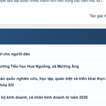
uyết tâm đạt được nhiều thành tích hơn trong các năm học tới./.
Tác giả:
lợi cho người dân
 trường Tiểu học Hua Nguống, xã Mường Ảng
n quốc nghiên cứu, học tập, quán triệt và triển khai thực
khóa XIV
a hộ kinh doanh, cá nhân kinh doanh từ năm 2026