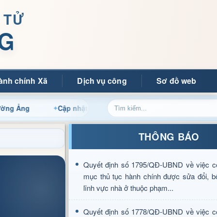
 TỬ
G
ành chính Xã
Dịch vụ công
Sơ đồ web
Cập nhật thông tin điều hành, thủ tục hành chính và ti
THÔNG BÁO
Quyết định số 1795/QĐ-UBND về việc c
mục thủ tục hành chính được sửa đổi, b
lĩnh vực nhà ở thuộc phạm...
Quyết định số 1778/QĐ-UBND về việc c