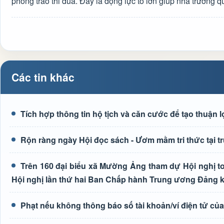
phong trào thi đua. Đây là động lực to lớn giúp nhà trường q
Các tin khác
Tích hợp thông tin hộ tịch và căn cước để tạo thuận 
Rộn ràng ngày Hội đọc sách - Ươm mầm tri thức tại
Trên 160 đại biểu xã Mường Ảng tham dự Hội nghị toà
Hội nghị lần thứ hai Ban Chấp hành Trung ương Đảng 
Phạt nếu không thông báo số tài khoản/ví điện tử củ