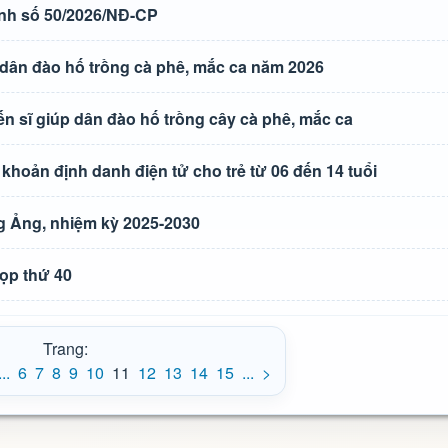
ịnh số 50/2026/NĐ-CP
dân đào hố trồng cà phê, mắc ca năm 2026
n sĩ giúp dân đào hố trồng cây cà phê, mắc ca
khoản định danh điện tử cho trẻ từ 06 đến 14 tuổi
g Ảng, nhiệm kỳ 2025-2030
ọp thứ 40
Trang:
...
6
7
8
9
10
11
12
13
14
15
...
>