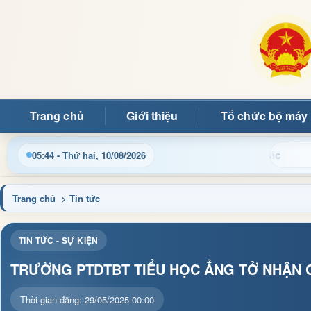
Trang chủ
Giới thiệu
Tổ chức bộ máy
Chào m
05:44 - Thứ hai, 10/08/2026
Trang chủ
> Tin tức
TIN TỨC - SỰ KIỆN
TRƯỜNG PTDTBT TIỂU HỌC ẲNG TỞ NHẬN C
Thời gian đăng: 29/05/2025 00:00