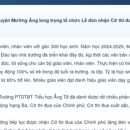
uyện Mường Ảng long trọng tổ chức Lễ đón nhận Cờ thi đ
ên, nhân viên với gần 300 học sinh. Năm học 2024-2025, tiế
Đào tạo nhà trường đã triển khai đầy đủ, kịp thời các văn bản
ạo đức, lối sống cho cán bộ giáo viên, nhân viên. Thực hiện có h
 động 100% số trẻ trong độ tuổi ra trường, ra lớp. Tỷ lệ học si
t từ 65% trở lên. Nhiều giáo viên đạt danh hiệu giáo viên dạy gi
n Trường PTDTBT Tiểu học Ẳng Tở đã dành được rất nhiều phần
ng hạng Ba; Cờ thi đua của Chính phủ; Cờ thi đua xuất sắc
ng tiếp tục được nhận Cờ thi đua của Chính phủ tặng đơn vị