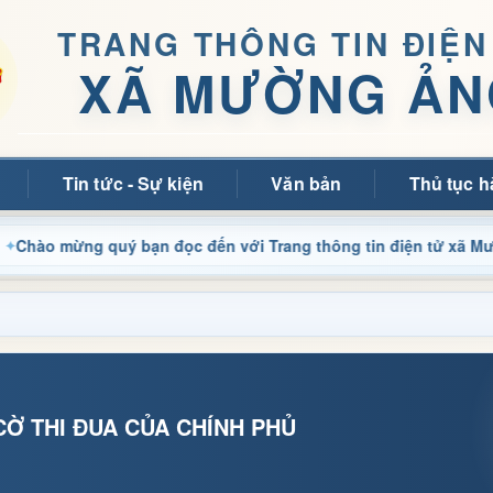
TRANG THÔNG TIN ĐIỆN
XÃ MƯỜNG ẢN
Tin tức - Sự kiện
Văn bản
Thủ tục h
ừng quý bạn đọc đến với Trang thông tin điện tử xã Mường Ảng
Ờ THI ĐUA CỦA CHÍNH PHỦ