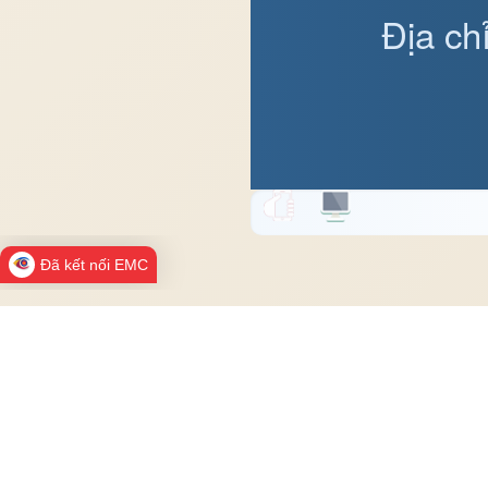
Địa ch
Đã kết nối EMC