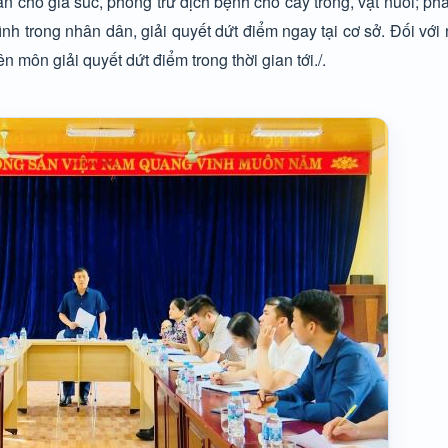
ăn cho gia súc, phòng trừ dịch bệnh cho cây trồng, vật nuôi; p
h trong nhân dân, giải quyết dứt điểm ngay tại cơ sở. Đối với
môn giải quyết dứt điểm trong thời gian tới./.