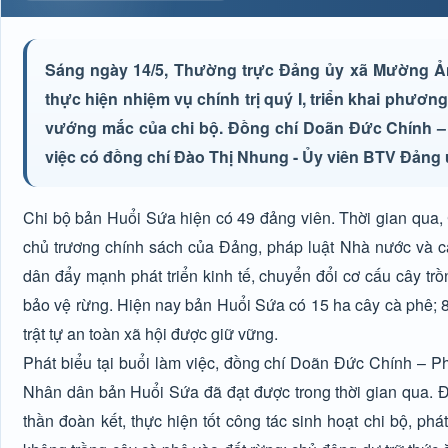
Sáng ngày 14/5, Thường trực Đảng ủy xã Mường Ảng
thực hiện nhiệm vụ chính trị quý I, triển khai phươ
vướng mắc của chi bộ. Đồng chí Doãn Đức Chính – P
việc có đồng chí Đào Thị Nhung - Ủy viên BTV Đảng
Chi bộ bản Huổi Sứa hiện có 49 đảng viên. Thời gian qua, 
chủ trương chính sách của Đảng, pháp luật Nhà nước và cá
dân đẩy mạnh phát triển kinh tế, chuyển đổi cơ cấu cây trồn
bảo vệ rừng. Hiện nay bản Huổi Sứa có 15 ha cây cà phê; 87 
trật tự an toàn xã hội được giữ vững.
Phát biểu tại buổi làm việc, đồng chí Doãn Đức Chính – 
Nhân dân bản Huổi Sứa đã đạt được trong thời gian qua. Đồng
thần đoàn kết, thực hiện tốt công tác sinh hoạt chi bộ, phá