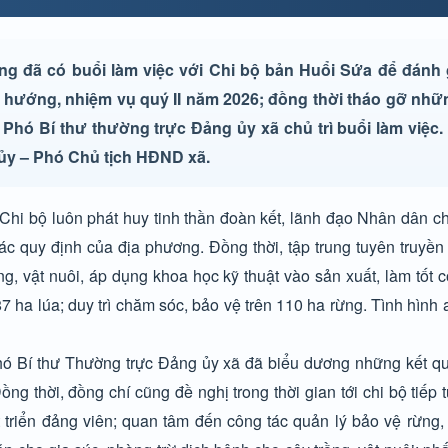
 đã có buổi làm việc với Chi bộ bản Huổi Sứa để đánh g
ng hướng, nhiệm vụ quý II năm 2026; đồng thời tháo gỡ nh
hó Bí thư thường trực Đảng ủy xã chủ trì buổi làm việc.
 ủy – Phó Chủ tịch HĐND xã.
Chi bộ luôn phát huy tinh thần đoàn kết, lãnh đạo Nhân dân c
c quy định của địa phương. Đồng thời, tập trung tuyên truyề
g, vật nuôi, áp dụng khoa học kỹ thuật vào sản xuất, làm tốt c
ha lúa; duy trì chăm sóc, bảo vệ trên 110 ha rừng. Tình hình an
Phó Bí thư Thường trực Đảng ủy xã đã biểu dương những kết q
 thời, đồng chí cũng đề nghị trong thời gian tới chi bộ tiếp t
t triển đảng viên; quan tâm đến công tác quản lý bảo vệ rừng, 