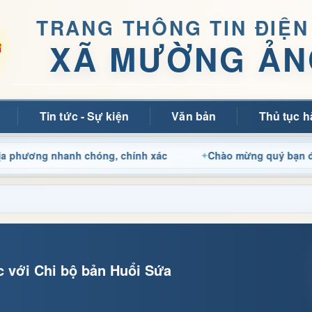
TRANG THÔNG TIN ĐIỆN
XÃ MƯỜNG ẢN
Tin tức - Sự kiện
Văn bản
Thủ tục h
 nhanh chóng, chính xác
Chào mừng quý bạn đọc đến với 
 với Chi bộ bản Huổi Sứa