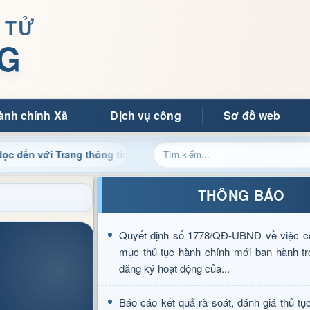
 TỬ
G
ành chính Xã
Dịch vụ công
Sơ đồ web
Trang thông tin điện tử xã Mường Ảng
Cập nhật thông ti
THÔNG BÁO
Quyết định số 1778/QĐ-UBND về việc c
mục thủ tục hành chính mới ban hành tr
đăng ký hoạt động của...
Báo cáo kết quả rà soát, đánh giá thủ tụ