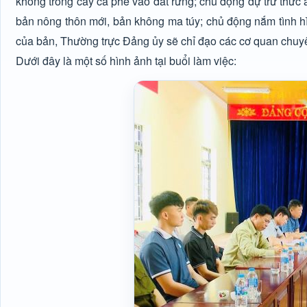
không trồng cây cà phê vào đất rừng; chủ động dự trữ thức 
bản nông thôn mới, bản không ma túy; chủ động nắm tình hìn
của bản, Thường trực Đảng ủy sẽ chỉ đạo các cơ quan chuyên 
Dưới đây là một số hình ảnh tại buổi làm việc: