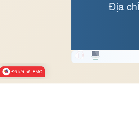
Địa ch
Đã kết nối EMC