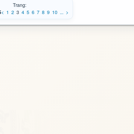
Trang:
5
<
1
2
3
4
5
6
7
8
9
10
...
>