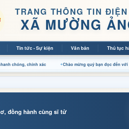
TRANG THÔNG TIN ĐIỆN
XÃ MƯỜNG ẢN
Tin tức - Sự kiện
Văn bản
Thủ tục h
ng, chính xác
Chào mừng quý bạn đọc đến với Trang thô
ơ, đồng hành cùng sĩ tử