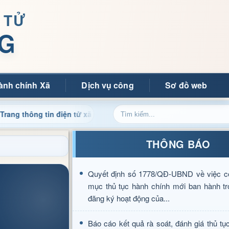
 TỬ
G
ành chính Xã
Dịch vụ công
Sơ đồ web
ng tin điện tử xã Mường Ảng
Cập nhật thông tin điều hàn
THÔNG BÁO
Quyết định số 1778/QĐ-UBND về việc c
mục thủ tục hành chính mới ban hành tr
đăng ký hoạt động của...
Báo cáo kết quả rà soát, đánh giá thủ tụ