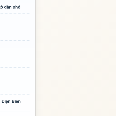
tổ dân phố
h Điện Biên