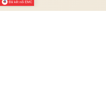
Đã kết nối EMC