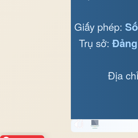
Giấy phép:
Số
Trụ sở:
Đảng
Địa ch