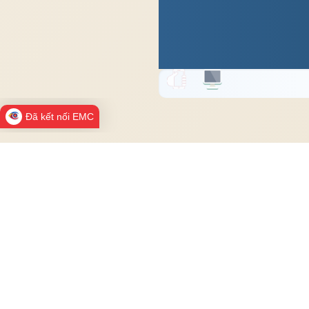
Đã kết nối EMC