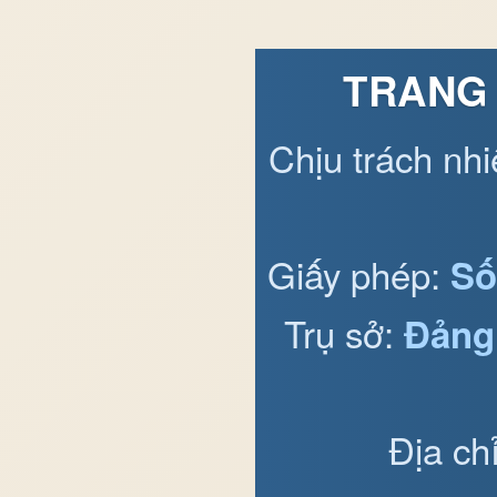
TRANG 
Chịu trách nh
Giấy phép:
Số
Trụ sở:
Đảng
Địa ch