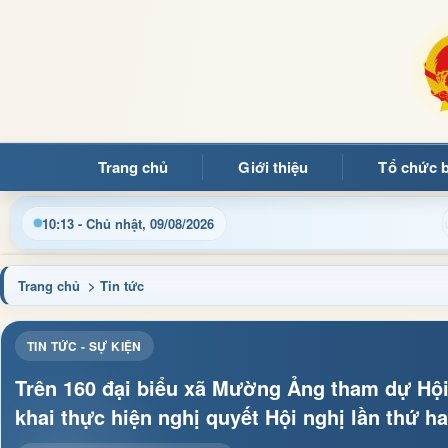
Trang chủ
Giới thiệu
Tổ chức 
ập nhật thông tin điều hành, thủ tục hành chính và tin tức địa 
10:13 - Chủ nhật, 09/08/2026
Trang chủ
> Tin tức
TIN TỨC - SỰ KIỆN
Trên 160 đại biểu xã Mường Ảng tham dự Hội n
khai thực hiện nghị quyết Hội nghị lần thứ 