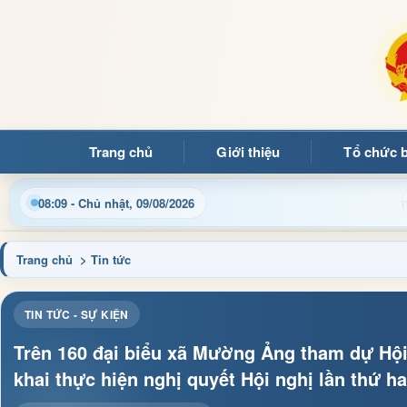
Trang chủ
Giới thiệu
Tổ chức 
Chào mừng quý b
08:09 - Chủ nhật, 09/08/2026
Trang chủ
> Tin tức
TIN TỨC - SỰ KIỆN
Trên 160 đại biểu xã Mường Ảng tham dự Hội n
khai thực hiện nghị quyết Hội nghị lần thứ 