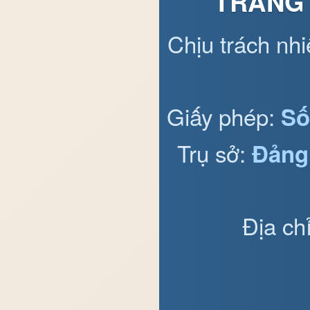
TRANG 
Chịu trách nh
Giấy phép:
Số
Trụ sở:
Đảng
Địa ch