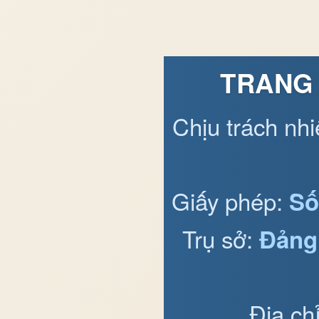
TRANG 
Chịu trách nh
Giấy phép:
Số
Trụ sở:
Đảng
Địa ch