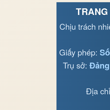
TRANG 
Chịu trách nh
Giấy phép:
Số
Trụ sở:
Đảng
Địa ch