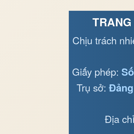
TRANG 
Chịu trách nh
Giấy phép:
Số
Trụ sở:
Đảng
Địa ch